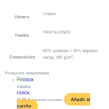
Unisex
Género
PANTALONES
Familia
65% poliéster / 35% algodón
Composición
sarga, 160 g/m².
Productos relacionados
Casaca
FEROX
Añadir al
13,65
€
Impuestos excluídos
carrito