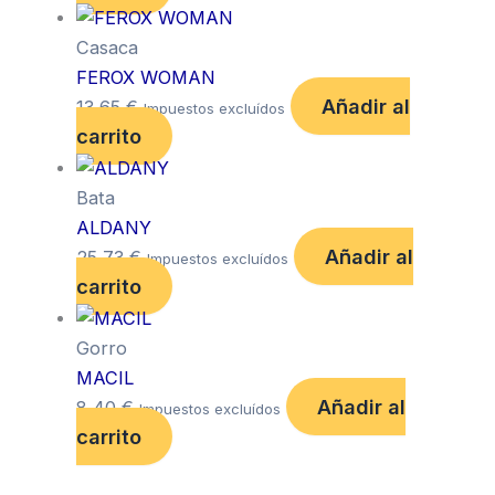
Casaca
FEROX WOMAN
Añadir al
13,65
€
Impuestos excluídos
carrito
Bata
ALDANY
Añadir al
25,73
€
Impuestos excluídos
carrito
Gorro
MACIL
Añadir al
8,40
€
Impuestos excluídos
carrito