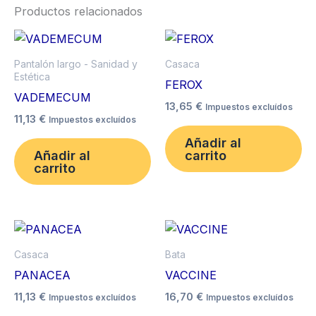
Productos relacionados
Este
Es
producto
pr
Pantalón largo - Sanidad y
Casaca
tiene
ti
Estética
FEROX
múltiples
mú
VADEMECUM
13,65
€
Impuestos excluídos
variantes.
va
11,13
€
Impuestos excluídos
Las
La
Añadir al
opciones
op
Añadir al
carrito
carrito
se
se
pueden
pu
elegir
ele
Este
Es
en
en
producto
pr
la
la
Casaca
Bata
tiene
ti
página
pá
PANACEA
VACCINE
múltiples
mú
de
de
11,13
€
16,70
€
Impuestos excluídos
Impuestos excluídos
variantes.
va
producto
pr