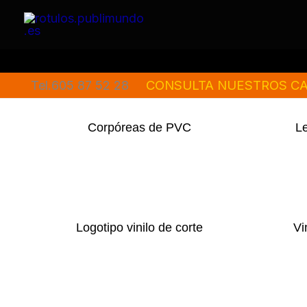
Ir
al
contenido
CONSULTA NUESTROS CA
Tel.605 87 52 28
Corpóreas de PVC
Le
Logotipo vinilo de corte
Vi