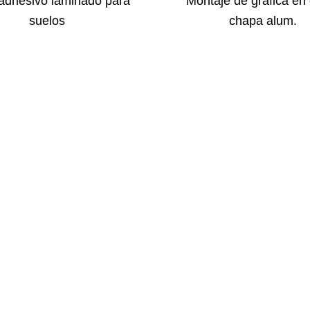
 adhesivo laminado para
Montaje de gráfica en 
suelos
chapa alum.