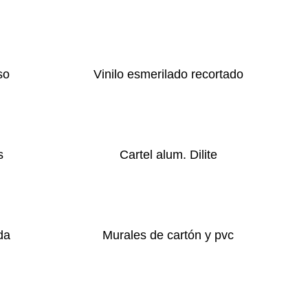
so
Vinilo esmerilado recortado
s
Cartel alum. Dilite
da
Murales de cartón y pvc