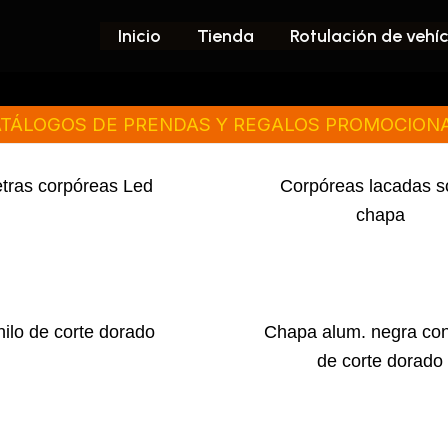
Inicio
Tienda
Rotulación de vehí
TÁLOGOS DE PRENDAS Y REGALOS PROMOCION
tras corpóreas Led
Corpóreas lacadas s
chapa
nilo de corte dorado
Chapa alum. negra con 
de corte dorado