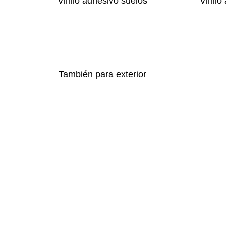
Vinilo adhesivo suelos
Vinilo
También para exterior