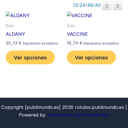
12
/
24
/
48
/
All
Este
Este
producto
prod
Bata
Bata
tiene
tiene
ALDANY
VACCINE
múltiples
múlti
25,73
€
16,70
€
Impuestos excluídos
Impuestos excluídos
variantes.
varia
Las
Las
Ver opciones
Ver opciones
opciones
opci
se
se
pueden
pued
elegir
elegir
en
en
la
la
Copyright [publimundo.es] 2026 rotulos.publimundo.es |
página
pági
Powered by
Tema Astra para WordPress
de
de
producto
prod