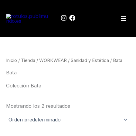
Ir
al
contenido
Inicio
/
Tienda
/
WORKWEAR
/
Sanidad y Estética
/ Bata
Bata
Colección Bata
Mostrando los 2 resultados