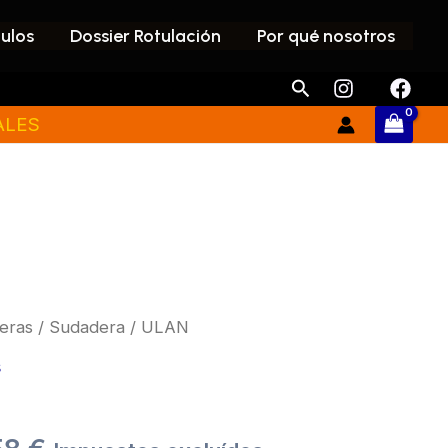
culos
Dossier Rotulación
Por qué nosotros
Buscar
ALES
eras
/
Sudadera
/ ULAN
Price
s
range:
15,96 €