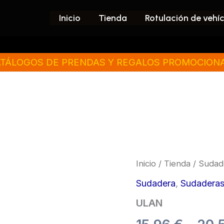
Inicio
Tienda
Rotulación de vehí
TÁLOGOS DE PRENDAS Y REGALOS PROMOCION
ULAN
Inicio
/
Tienda
/
Sudad
cantidad
Sudadera
,
Sudadera
ULAN