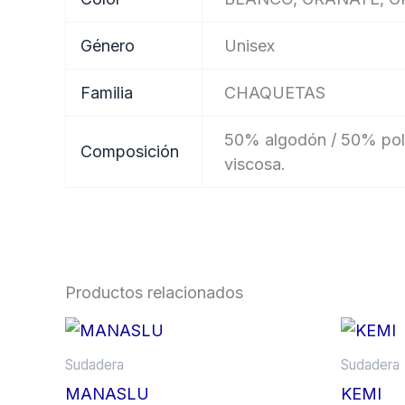
Género
Unisex
Familia
CHAQUETAS
50% algodón / 50% polié
Composición
viscosa.
Productos relacionados
Price
Este
range:
producto
31,71 €
Sudadera
Sudadera
tiene
through
MANASLU
KEMI
34,86 €