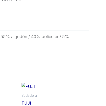
: 55% algodón / 40% poliéster / 5%
Price
Este
Este
range:
producto
producto
22,37 €
Sudadera
tiene
tiene
through
FUJI
23,52 €