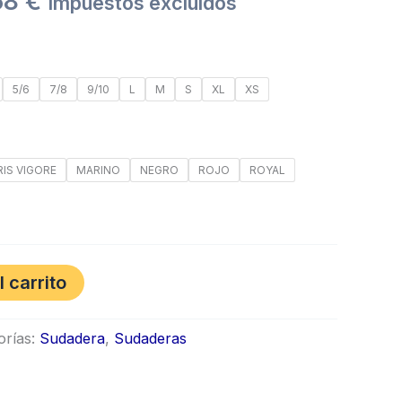
58
€
Impuestos excluídos
through
20,58 €
5/6
7/8
9/10
L
M
S
XL
XS
RIS VIGORE
MARINO
NEGRO
ROJO
ROYAL
l carrito
orías:
Sudadera
,
Sudaderas