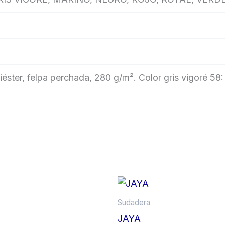
ster, felpa perchada, 280 g/m². Color gris vigoré 58
Este
producto
Sudadera
tiene
JAYA