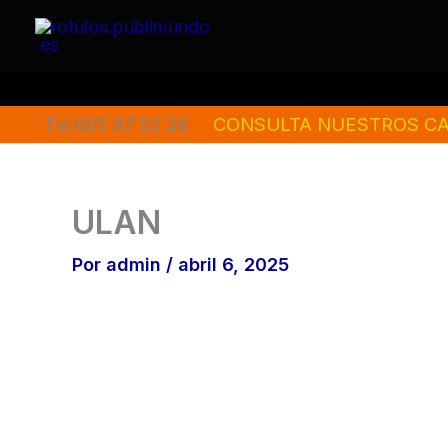
Ir
al
contenido
CONSULTA NUESTROS CA
Tel.605 87 52 28
ULAN
Por
admin
/
abril 6, 2025