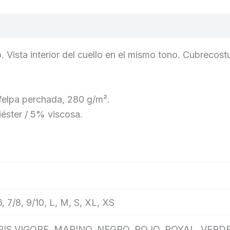
 Vista interior del cuello en el mismo tono. Cubrecostu
felpa perchada, 280 g/m².
éster / 5% viscosa.
, 7/8, 9/10, L, M, S, XL, XS
IS VIGORE, MARINO, NEGRO, ROJO, ROYAL, VERD