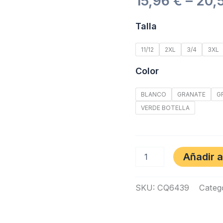
15,96
€
–
20,
Talla
11/12
2XL
3/4
3XL
Color
BLANCO
GRANATE
G
VERDE BOTELLA
Añadir a
SKU:
CQ6439
Categ