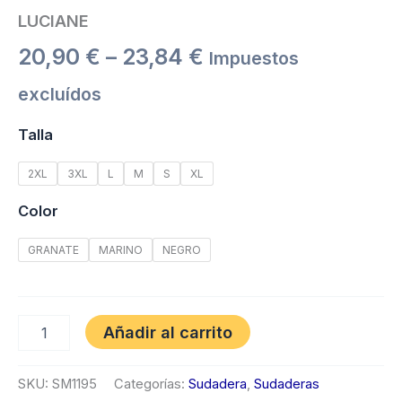
LUCIANE
20,90
€
–
23,84
€
Impuestos
excluídos
Talla
2XL
3XL
L
M
S
XL
Color
GRANATE
MARINO
NEGRO
Añadir al carrito
SKU:
SM1195
Categorías:
Sudadera
,
Sudaderas