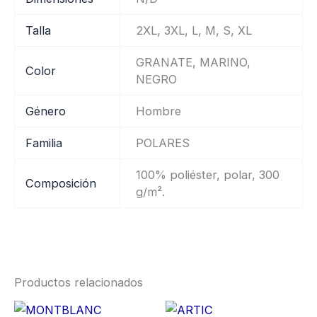
Talla
2XL, 3XL, L, M, S, XL
GRANATE, MARINO,
Color
NEGRO
Género
Hombre
Familia
POLARES
100% poliéster, polar, 300
Composición
g/m².
Productos relacionados
Price
Price
Este
Es