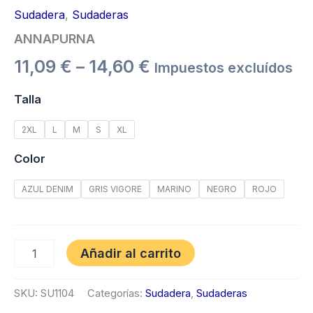
Sudadera
,
Sudaderas
ANNAPURNA
11,09
€
–
14,60
€
Impuestos excluídos
Talla
2XL
L
M
S
XL
Color
AZUL DENIM
GRIS VIGORE
MARINO
NEGRO
ROJO
Añadir al carrito
SKU:
SU1104
Categorías:
Sudadera
,
Sudaderas