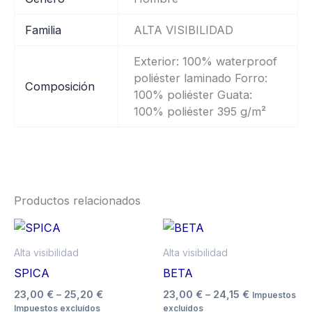
Familia
ALTA VISIBILIDAD
Exterior: 100% waterproof
poliéster laminado Forro:
Composición
100% poliéster Guata:
100% poliéster 395 g/m²
Productos relacionados
Price
Price
Este
Es
range:
range:
producto
pr
23,00 €
23,00 €
Alta visibilidad
Alta visibilidad
through
tiene
through
ti
SPICA
BETA
25,20 €
24,15 €
múltiples
mú
23,00
€
–
25,20
€
23,00
€
–
24,15
€
Impuestos
variantes.
va
Impuestos excluídos
excluídos