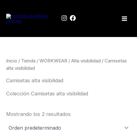
Ir
al
contenido
Inicio
/
Tienda
/
WORKWEAR
/
Alta visibilidad
/ Camisetas
alta visibilidad
Camisetas alta visibilidad
Colección Camisetas alta visibilidad
Mostrando los 2 resultados