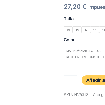
27,20
€
Impues
Talla
38
40
42
44
4
Color
MARINO/AMARILLO FLUOR
ROJO LABORAL/AMARILLO
Añadir a
SKU:
HV9312
Catego