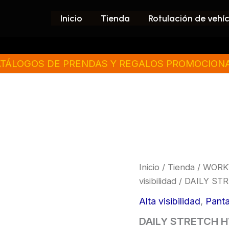
Inicio
Tienda
Rotulación de vehí
TÁLOGOS DE PRENDAS Y REGALOS PROMOCION
DAILY
Inicio
/
Tienda
/
WORK
STRETCH
visibilidad
/ DAILY ST
HV
cantidad
Alta visibilidad
,
Panta
DAILY STRETCH 