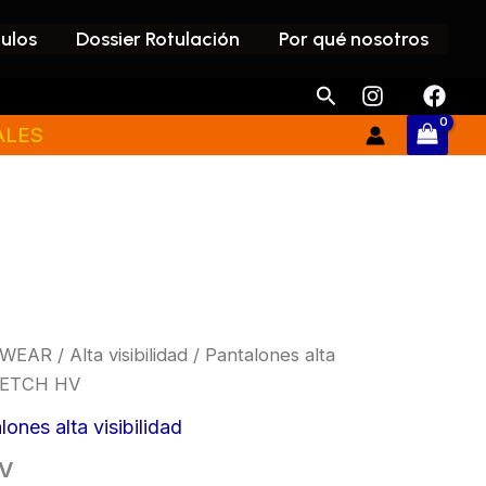
culos
Dossier Rotulación
Por qué nosotros
Buscar
ALES
WEAR
/
Alta visibilidad
/
Pantalones alta
RETCH HV
lones alta visibilidad
HV