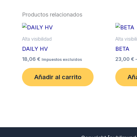
Productos relacionados
Este
producto
Alta visibilidad
Alta visibi
tiene
DAILY HV
BETA
múltiples
18,06
€
23,00
€
Impuestos excluídos
variantes.
Las
Añadir al carrito
Aña
opciones
se
pueden
elegir
en
la
página