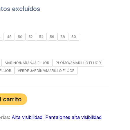
tos excluídos
6
48
50
52
54
56
58
60
MARINO/NARANJA FLUOR
PLOMO/AMARILLO FLUOR
 FLÚOR
VERDE JARDÍN/AMARILLO FLÚOR
l carrito
rías:
Alta visibilidad
,
Pantalones alta visibilidad