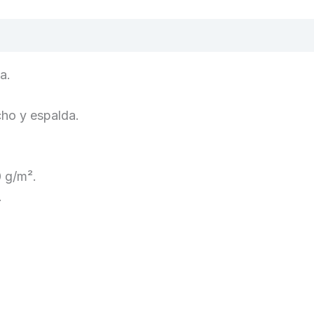
a.
cho y espalda.
0 g/m².
.