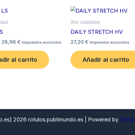
Price
Este
range:
producto
26,25 €
lidad
Alta visibilidad
tiene
through
S
DAILY STRETCH HV
28,98 €
múltiples
–
28,98
€
27,20
€
Impuestos excluídos
Impuestos excluídos
variantes.
Las
dir al carrito
Añadir al carrito
opciones
se
pueden
elegir
en
la
página
o.es] 2026 rotulos.publimundo.es | Powered by
Tema 
de
producto