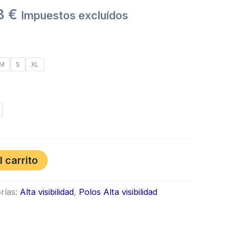
through
33
€
Impuestos excluídos
17,33 €
M
S
XL
l carrito
rías:
Alta visibilidad
,
Polos Alta visibilidad