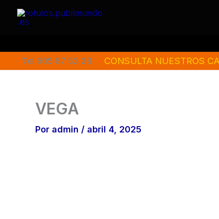
Ir
al
contenido
CONSULTA NUESTROS CA
Tel.605 87 52 28
VEGA
Por
admin
/
abril 4, 2025