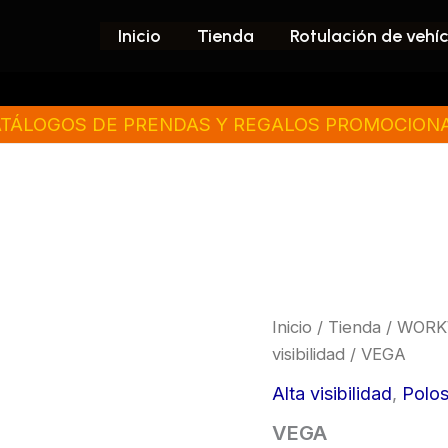
Inicio
Tienda
Rotulación de vehí
TÁLOGOS DE PRENDAS Y REGALOS PROMOCION
VEGA
Inicio
/
Tienda
/
WORK
cantidad
visibilidad
/ VEGA
Alta visibilidad
,
Polos
VEGA