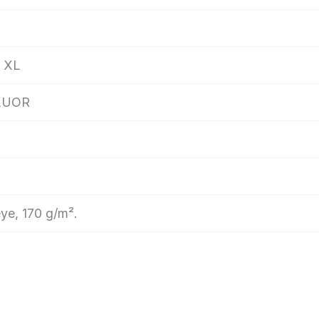
, XL
LUOR
eye, 170 g/m².