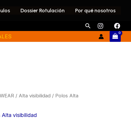
culos
Dossier Rotulación
Por qué nosotros
Buscar
ALES
WEAR
/
Alta visibilidad
/
Polos Alta
Price
range:
 Alta visibilidad
15,65 €