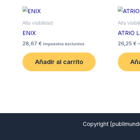
Este
producto
Alta visibilidad
Alta visibi
tiene
ENIX
ATRIO L
múltiples
28,67
€
26,25
€
Impuestos excluídos
variantes.
Las
Añadir al carrito
Aña
opciones
se
pueden
elegir
en
la
página
Copyright [publimund
de
producto