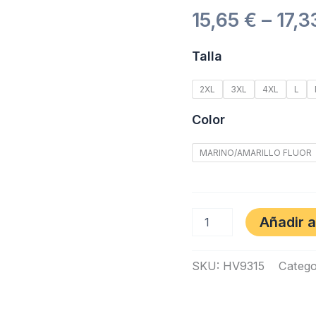
15,65
€
–
17,
Talla
2XL
3XL
4XL
L
Color
MARINO/AMARILLO FLUOR
Añadir a
SKU:
HV9315
Catego