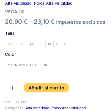
Alta visibilidad
,
Polos Alta visibilidad
VEGA LS
20,90
€
–
23,10
€
Impuestos excluídos
Talla
2XL
3XL
4XL
L
M
S
XL
Color
MARINO/AMARILLO FLUOR
Añadir al carrito
SKU:
HV9316
Categorías:
Alta visibilidad
,
Polos Alta visibilidad