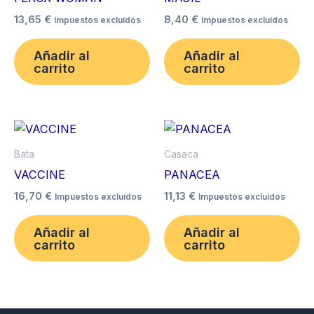
múltiples
mú
13,65
€
8,40
€
Impuestos excluídos
Impuestos excluídos
variantes.
va
Las
La
Añadir al
Añadir al
opciones
op
carrito
carrito
se
se
pueden
pu
elegir
ele
Este
Es
en
en
producto
pr
Bata
Casaca
la
la
tiene
ti
VACCINE
PANACEA
página
pá
múltiples
mú
16,70
€
11,13
€
de
de
Impuestos excluídos
Impuestos excluídos
variantes.
va
producto
pr
Las
La
Añadir al
Añadir al
opciones
op
carrito
carrito
se
se
pueden
pu
elegir
ele