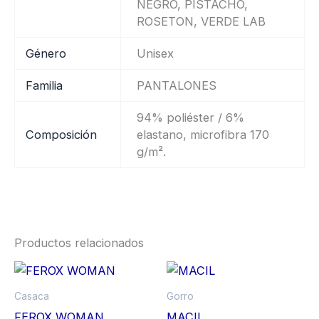
NEGRO, PISTACHO,
ROSETON, VERDE LAB
Género
Unisex
Familia
PANTALONES
94% poliéster / 6%
Composición
elastano, microfibra 170
g/m².
Productos relacionados
Este
Es
producto
pr
Casaca
Gorro
tiene
ti
FEROX WOMAN
MACIL