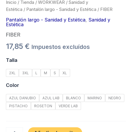
Inicio
/
Tienda
/
WORKWEAR
/
Sanidad y
Estética
/
Pantalón largo - Sanidad y Estética
/ FIBER
Pantalón largo - Sanidad y Estética
,
Sanidad y
Estética
FIBER
17,85
€
Impuestos excluídos
Talla
2XL
3XL
L
M
S
XL
Color
AZUL DANUBIO
AZUL LAB
BLANCO
MARINO
NEGRO
PISTACHO
ROSETON
VERDE LAB