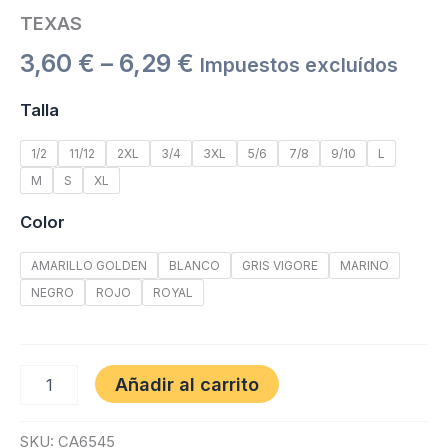
TEXAS
3,60
€
–
6,29
€
Impuestos excluídos
Talla
1/2
11/12
2XL
3/4
3XL
5/6
7/8
9/10
L
M
S
XL
Color
AMARILLO GOLDEN
BLANCO
GRIS VIGORE
MARINO
NEGRO
ROJO
ROYAL
Añadir al carrito
SKU:
CA6545