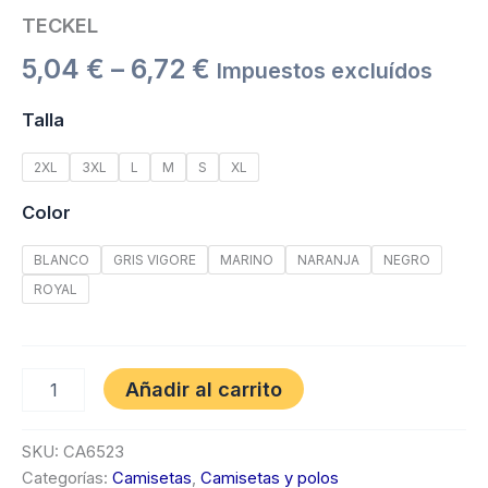
TECKEL
5,04
€
–
6,72
€
Impuestos excluídos
Talla
2XL
3XL
L
M
S
XL
Color
BLANCO
GRIS VIGORE
MARINO
NARANJA
NEGRO
ROYAL
Añadir al carrito
SKU:
CA6523
Categorías:
Camisetas
,
Camisetas y polos