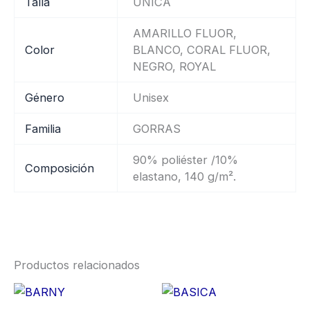
Talla
UNICA
AMARILLO FLUOR,
Color
BLANCO, CORAL FLUOR,
NEGRO, ROYAL
Género
Unisex
Familia
GORRAS
90% poliéster /10%
Composición
elastano, 140 g/m².
Productos relacionados
Este
Es
producto
pr