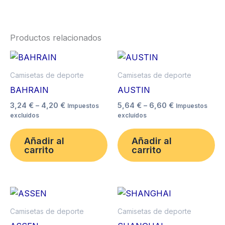
Productos relacionados
Price
Price
Este
Es
range:
range:
producto
pr
3,24 €
5,64 €
Camisetas de deporte
Camisetas de deporte
through
tiene
through
ti
BAHRAIN
AUSTIN
4,20 €
6,60 €
múltiples
mú
3,24
€
–
4,20
€
5,64
€
–
6,60
€
Impuestos
Impuestos
variantes.
va
excluídos
excluídos
Las
La
opciones
op
Añadir al
Añadir al
carrito
carrito
se
se
pueden
pu
elegir
ele
Price
en
en
Este
Es
range:
la
la
producto
pr
5,16 €
Camisetas de deporte
Camisetas de deporte
página
pá
tiene
through
ti