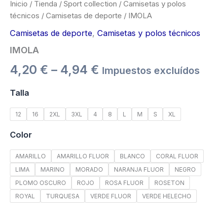
Inicio
/
Tienda
/
Sport collection
/
Camisetas y polos
técnicos
/
Camisetas de deporte
/ IMOLA
Camisetas de deporte
,
Camisetas y polos técnicos
IMOLA
4,20
€
–
4,94
€
Impuestos excluídos
Talla
12
16
2XL
3XL
4
8
L
M
S
XL
Color
AMARILLO
AMARILLO FLUOR
BLANCO
CORAL FLUOR
LIMA
MARINO
MORADO
NARANJA FLUOR
NEGRO
PLOMO OSCURO
ROJO
ROSA FLUOR
ROSETON
ROYAL
TURQUESA
VERDE FLUOR
VERDE HELECHO