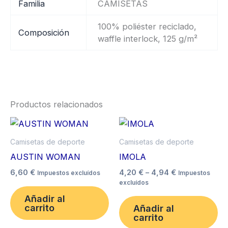
Familia
CAMISETAS
100% poliéster reciclado,
Composición
waffle interlock, 125 g/m²
Productos relacionados
Price
Este
Es
range:
producto
pr
4,20 €
Camisetas de deporte
Camisetas de deporte
tiene
through
ti
AUSTIN WOMAN
IMOLA
4,94 €
múltiples
mú
6,60
€
4,20
€
–
4,94
€
Impuestos excluídos
Impuestos
variantes.
va
excluídos
Las
La
Añadir al
opciones
op
carrito
Añadir al
carrito
se
se