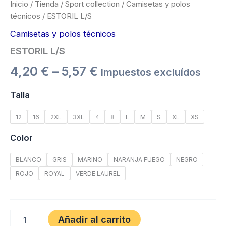
Inicio
/
Tienda
/
Sport collection
/
Camisetas y polos
técnicos
/ ESTORIL L/S
Camisetas y polos técnicos
ESTORIL L/S
4,20
€
–
5,57
€
Impuestos excluídos
Talla
12
16
2XL
3XL
4
8
L
M
S
XL
XS
Color
BLANCO
GRIS
MARINO
NARANJA FUEGO
NEGRO
ROJO
ROYAL
VERDE LAUREL
Añadir al carrito