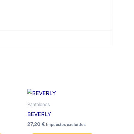
Este
Este
producto
producto
Pantalones
tiene
tiene
BEVERLY
múltiples
múltiples
27,20
€
Impuestos excluídos
variantes.
variantes.