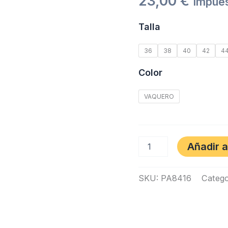
23,00
€
Impues
Talla
36
38
40
42
4
Color
VAQUERO
Añadir a
SKU:
PA8416
Catego