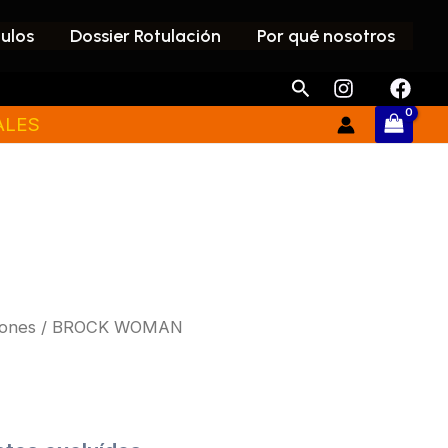
culos
Dossier Rotulación
Por qué nosotros
Buscar
ALES
lones
/ BROCK WOMAN