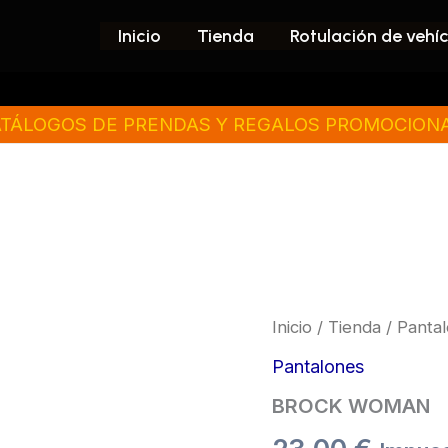
Inicio
Tienda
Rotulación de vehí
TÁLOGOS DE PRENDAS Y REGALOS PROMOCION
BROCK
Inicio
/
Tienda
/
Panta
WOMAN
cantidad
Pantalones
BROCK WOMAN