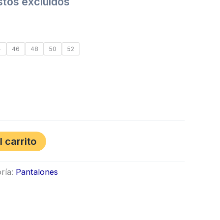
tos excluídos
4
46
48
50
52
l carrito
ría:
Pantalones