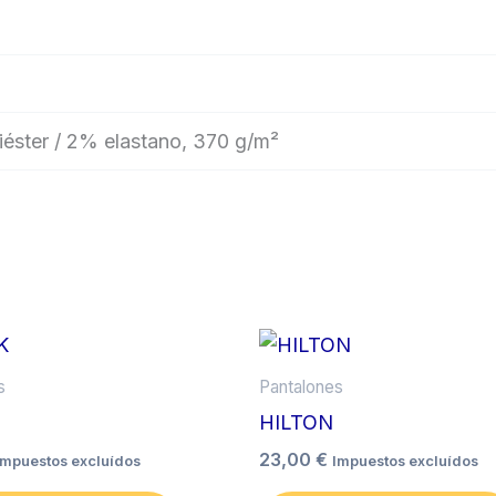
éster / 2% elastano, 370 g/m²
Este
producto
s
Pantalones
tiene
HILTON
múltiples
23,00
€
Impuestos excluídos
Impuestos excluídos
variantes.