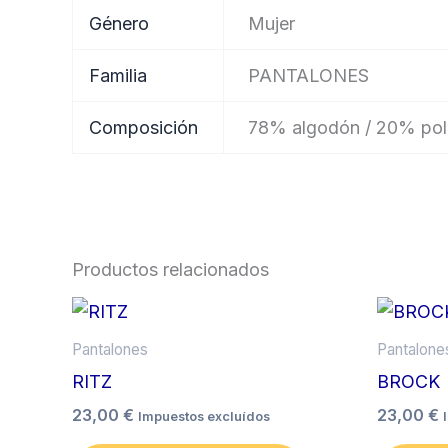
Género
Mujer
Familia
PANTALONES
Composición
78% algodón / 20% poli
Productos relacionados
Este
producto
Pantalones
Pantalone
tiene
RITZ
BROCK
múltiples
23,00
€
23,00
€
Impuestos excluídos
variantes.