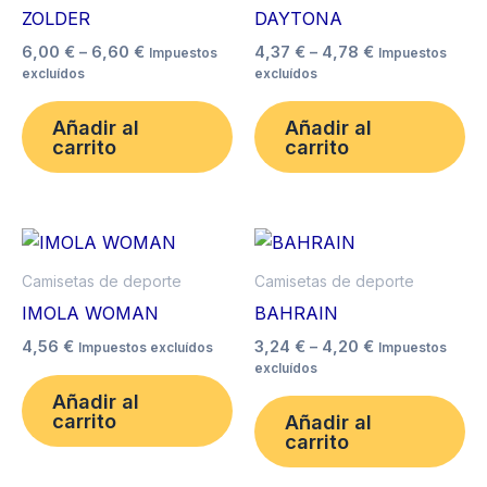
through
tiene
through
ti
ZOLDER
DAYTONA
6,60 €
4,78 €
múltiples
mú
6,00
€
–
6,60
€
4,37
€
–
4,78
€
Impuestos
Impuestos
variantes.
va
excluídos
excluídos
Las
La
opciones
op
Añadir al
Añadir al
carrito
carrito
se
se
pueden
pu
elegir
ele
Price
en
en
Este
Es
range:
la
la
producto
pr
3,24 €
Camisetas de deporte
Camisetas de deporte
página
pá
tiene
through
ti
IMOLA WOMAN
BAHRAIN
4,20 €
de
de
múltiples
mú
4,56
€
3,24
€
–
4,20
€
Impuestos excluídos
Impuestos
producto
pr
variantes.
va
excluídos
Las
La
Añadir al
opciones
op
carrito
Añadir al
carrito
se
se
pueden
pu