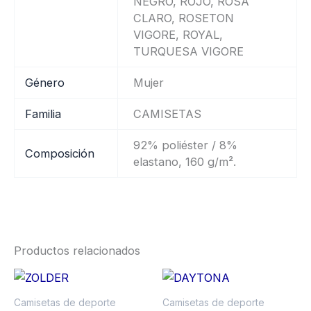
NEGRO, ROJO, ROSA
CLARO, ROSETON
VIGORE, ROYAL,
TURQUESA VIGORE
Género
Mujer
Familia
CAMISETAS
92% poliéster / 8%
Composición
elastano, 160 g/m².
Productos relacionados
Price
Price
Este
Es
range:
range:
producto
pr
6,00 €
4,37 €
Camisetas de deporte
Camisetas de deporte