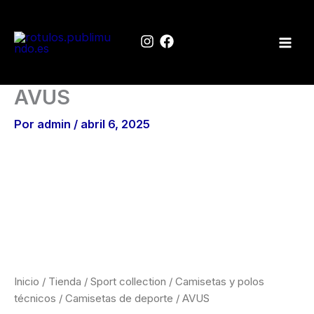
Ir
al
contenido
AVUS
Por
admin
/
abril 6, 2025
Inicio
/
Tienda
/
Sport collection
/
Camisetas y polos
técnicos
/
Camisetas de deporte
/ AVUS