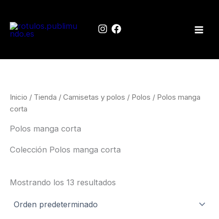
Ir
al
contenido
Inicio
/
Tienda
/
Camisetas y polos
/
Polos
/ Polos manga
corta
Polos manga corta
Colección Polos manga corta
Mostrando los 13 resultados